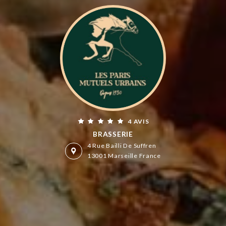
4 AVIS
BRASSERIE
4 Rue Bailli De Suffren
13001 Marseille France