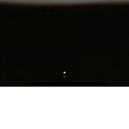
Notre brasserie-restaurant de style bistrot pa
authentique élaborée avec des produits