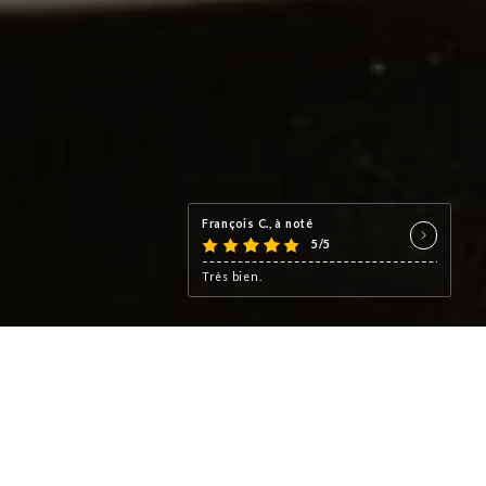
François C., à noté
5/5
Très bien.
risien propose une cuisine
 frais et locaux.